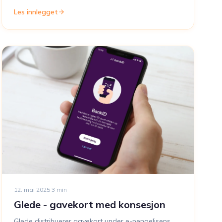
Les innlegget
12. mai 2025
·
3
min
Glede - gavekort med konsesjon
Glede distribuerer gavekort under e-pengelisens.