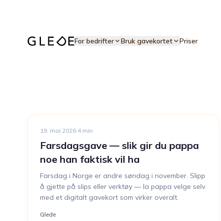
Hopp til hovedinnhold
For bedrifter
Bruk gavekortet
Priser
19. mai 2026
·
4
min
Farsdagsgave — slik gir du pappa
noe han faktisk vil ha
Farsdag i Norge er andre søndag i november. Slipp
å gjette på slips eller verktøy — la pappa velge selv
med et digitalt gavekort som virker overalt.
Glede