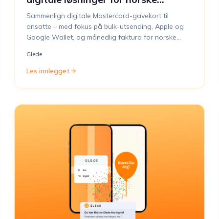
bedrifter
Sammenlign digitale Mastercard-gavekort til
ansatte – med fokus på bulk-utsending, Apple og
Google Wallet, og månedlig faktura for norske
bedrifter.
Glede
Les innlegget