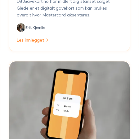
DittGavekort.no har midlertidig stanset salget.
Glede er et digitalt gavekort som kan brukes
overalt hvor Mastercard aksepteres.
Erik Kjernlie
Les innlegget