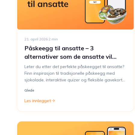
21. april 2026
·
2
min
Påskeegg til ansatte – 3
alternativer som de ansatte vil
elske
Leter du etter det perfekte påskeegget til ansatte?
Finn inspirasjon til tradisjonelle påskeegg med
sjokolade, interaktive quizer og fleksible gavekort
som sprer påskeglede på arbeidsplassen.
Glede
Les innlegget