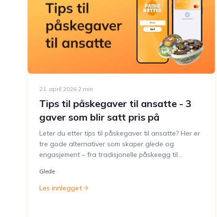
21. april 2026
·
2
min
Tips til påskegaver til ansatte - 3
gaver som blir satt pris på
Leter du etter tips til påskegaver til ansatte? Her er
tre gode alternativer som skaper glede og
engasjement – fra tradisjonelle påskeegg til
interaktive quizopplevelser og fleksible gavekort.
Glede
Finn den perfekte påskegaven til din bedrift!
Les innlegget