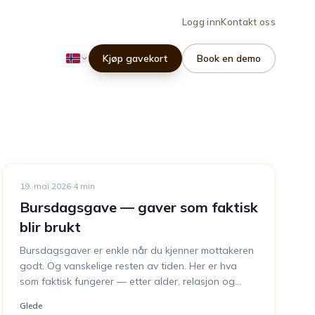
Logg inn
Kontakt oss
Kjøp gavekort
Book en demo
19. mai 2026
·
4
min
Bursdagsgave — gaver som faktisk
blir brukt
Bursdagsgaver er enkle når du kjenner mottakeren
godt. Og vanskelige resten av tiden. Her er hva
som faktisk fungerer — etter alder, relasjon og
budsjett.
Glede