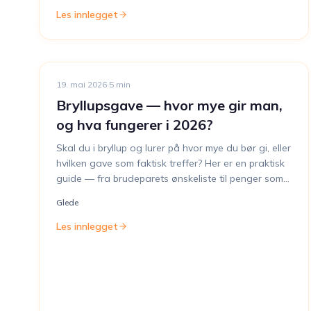
Les innlegget
19. mai 2026
·
5
min
Bryllupsgave — hvor mye gir man,
og hva fungerer i 2026?
Skal du i bryllup og lurer på hvor mye du bør gi, eller
hvilken gave som faktisk treffer? Her er en praktisk
guide — fra brudeparets ønskeliste til penger som
faktisk blir brukt.
Glede
Les innlegget