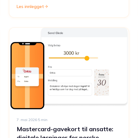
Les innlegget
7. mai 2026
·
5
min
Mastercard-gavekort til ansatte:
digitale løsninger for norske