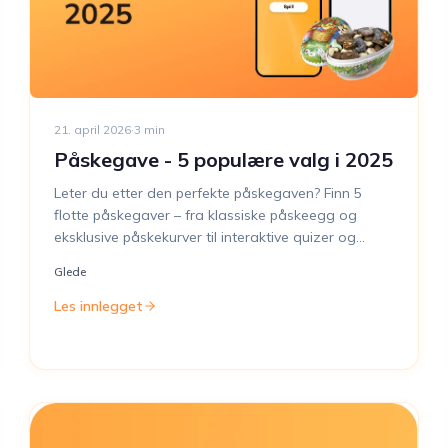
21. april 2026
·
3
min
Påskegave - 5 populære valg i 2025
Leter du etter den perfekte påskegaven? Finn 5
flotte påskegaver – fra klassiske påskeegg og
eksklusive påskekurver til interaktive quizer og
fleksible gavekort.
Glede
Les innlegget