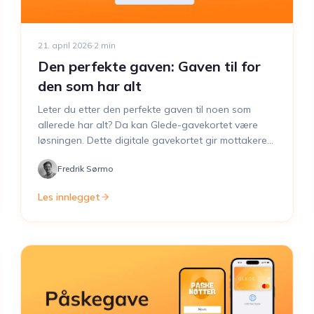
21. april 2026
·
2
min
Den perfekte gaven: Gaven til for
den som har alt
Leter du etter den perfekte gaven til noen som
allerede har alt? Da kan Glede-gavekortet være
løsningen. Dette digitale gavekortet gir mottakeren
verdensomspennende valgfrihet takket være
Fredrik Sørmo
tilknytningen til Mastercard og kan personliggjøres
med en spesiell melding eller unikt design. Så neste
Les innlegget
gang du står overfor utfordringen med å finne den
perfekte gaven til noen som har alt, kan Glede-
gavekortet være svaret.