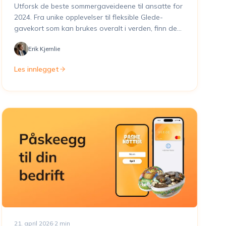
uforglemmelig
Utforsk de beste sommergaveideene til ansatte for
2024. Fra unike opplevelser til fleksible Glede-
gavekort som kan brukes overalt i verden, finn den
perfekte måten å si takk på denne sommeren
Erik Kjernlie
Les innlegget
21. april 2026
·
2
min