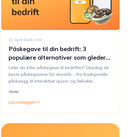
21. april 2026
·
2
min
Påskegave til din bedrift: 3
populære alternativer som gleder
ansatte
Leter du etter påskegave til bedriften? Oppdag de
beste påskegavene for ansatte – fra tradisjonelle
påskeegg til interaktive quizer og fleksible
gavekort.
Glede
Les innlegget