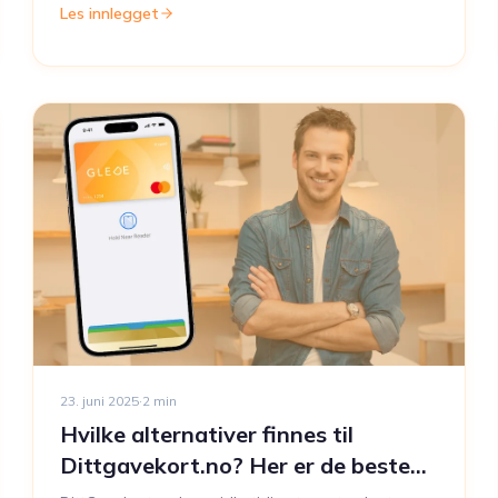
Les innlegget
23. juni 2025
·
2
min
Hvilke alternativer finnes til
Dittgavekort.no? Her er de beste
løsningene i 2025