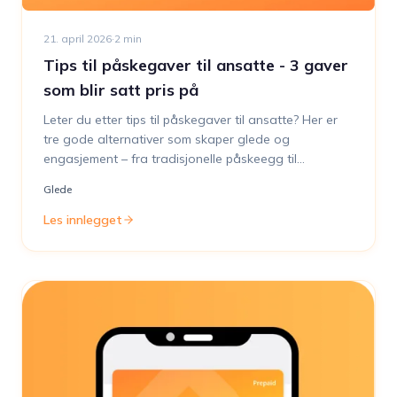
21. april 2026
·
2
min
Tips til påskegaver til ansatte - 3 gaver
som blir satt pris på
Leter du etter tips til påskegaver til ansatte? Her er
tre gode alternativer som skaper glede og
engasjement – fra tradisjonelle påskeegg til
interaktive quizopplevelser og fleksible gavekort. Finn
Glede
den perfekte påskegaven til din bedrift!
Les innlegget