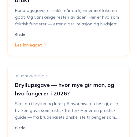
brukt
Bursdagsgaver er enkle når du kjenner mottakeren
godt. Og vanskelige resten av tiden. Her er hva som
faktisk fungerer — etter alder, relasjon og budsjett.
Glede
Les innlegget
19. mai 2026
·
5
min
Bryllupsgave — hvor mye gir man, og
hva fungerer i 2026?
Skal du i bryllup og lurer på hvor mye du bør gi, eller
hvilken gave som faktisk treffer? Her er en praktisk
guide — fra brudeparets ønskeliste til penger som
faktisk blir brukt.
Glede