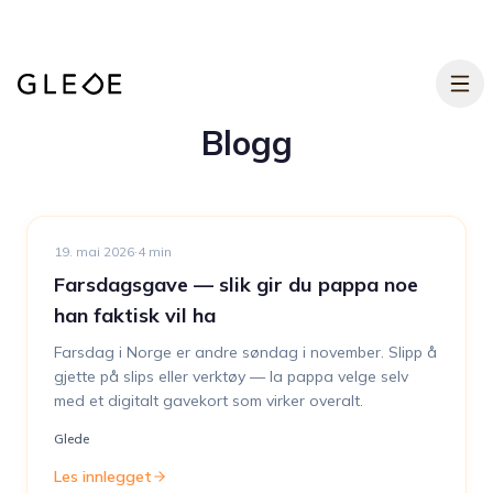
Hopp til hovedinnhold
Blogg
19. mai 2026
·
4
min
Farsdagsgave — slik gir du pappa noe
han faktisk vil ha
Farsdag i Norge er andre søndag i november. Slipp å
gjette på slips eller verktøy — la pappa velge selv
med et digitalt gavekort som virker overalt.
Glede
Les innlegget