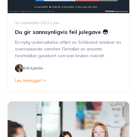
20. november 2023
·
2
min
Du gir sannsynligvis feil julegave 😳
En nylig undersøkelse utført av Schibsted avslører en
overraskende sannhet: Flertallet av ansatte
foretrekker gavekort som kan brukes overalt.
Erik Kjernlie
Les innlegget