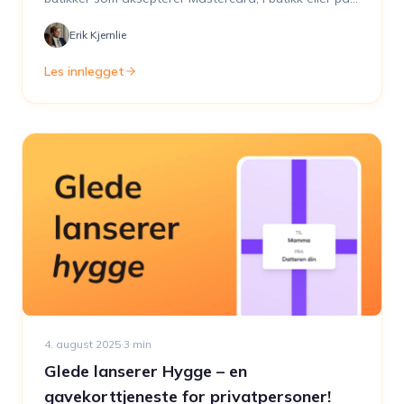
nett.
Erik Kjernlie
Les innlegget
4. august 2025
·
3
min
Glede lanserer Hygge – en
gavekorttjeneste for privatpersoner!