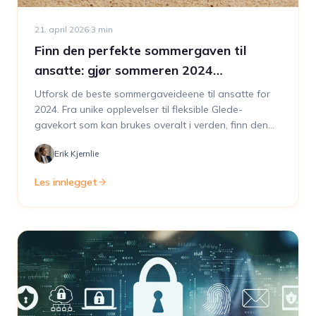
21. april 2026
·
3
min
Finn den perfekte sommergaven til
ansatte: gjør sommeren 2024
uforglemmelig
Utforsk de beste sommergaveideene til ansatte for
2024. Fra unike opplevelser til fleksible Glede-
gavekort som kan brukes overalt i verden, finn den
perfekte måten å si takk på denne sommeren
Erik Kjernlie
Les innlegget