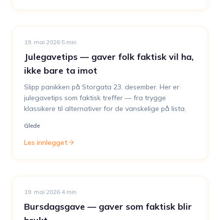
19. mai 2026
·
5
min
Julegavetips — gaver folk faktisk vil ha,
ikke bare ta imot
Slipp panikken på Storgata 23. desember. Her er
julegavetips som faktisk treffer — fra trygge
klassikere til alternativer for de vanskelige på lista.
Glede
Les innlegget
19. mai 2026
·
4
min
Bursdagsgave — gaver som faktisk blir