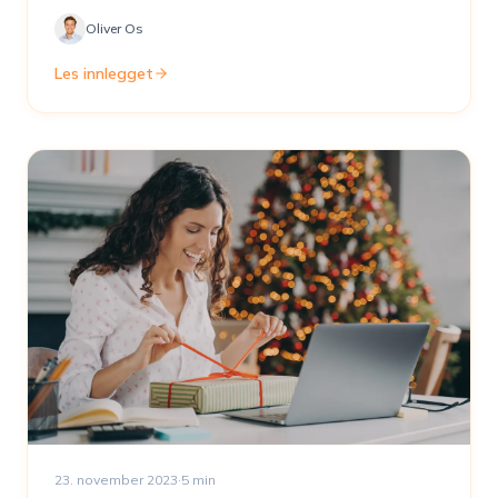
Oliver Os
Les innlegget
23. november 2023
·
5
min