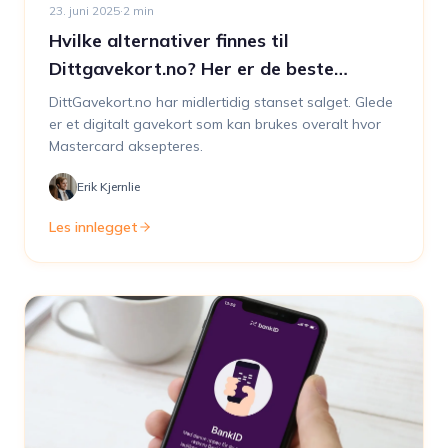
23. juni 2025
·
2
min
Hvilke alternativer finnes til
Dittgavekort.no? Her er de beste
løsningene i 2025
DittGavekort.no har midlertidig stanset salget. Glede
er et digitalt gavekort som kan brukes overalt hvor
Mastercard aksepteres.
Erik Kjernlie
Les innlegget