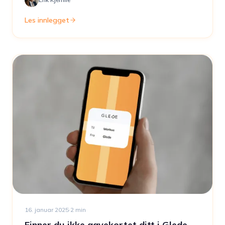
Les innlegget
16. januar 2025
·
2
min
Finner du ikke gavekortet ditt i Glede-