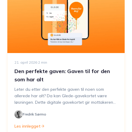
21. april 2026
·
2
min
Den perfekte gaven: Gaven til for den
som har alt
Leter du etter den perfekte gaven til noen som
allerede har alt? Da kan Glede-gavekortet være
løsningen. Dette digitale gavekortet gir mottakeren
verdensomspennende valgfrihet takket være
Fredrik Sørmo
tilknytningen til Mastercard og kan personliggjøres
med en spesiell melding eller unikt design. Så neste
Les innlegget
gang du står overfor utfordringen med å finne den