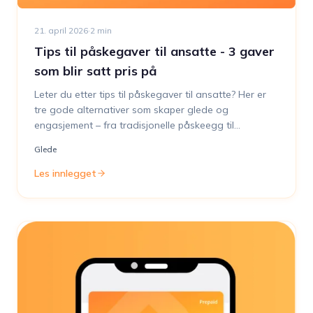
21. april 2026
·
2
min
Tips til påskegaver til ansatte - 3 gaver
som blir satt pris på
Leter du etter tips til påskegaver til ansatte? Her er
tre gode alternativer som skaper glede og
engasjement – fra tradisjonelle påskeegg til
interaktive quizopplevelser og fleksible gavekort. Finn
Glede
den perfekte påskegaven til din bedrift!
Les innlegget