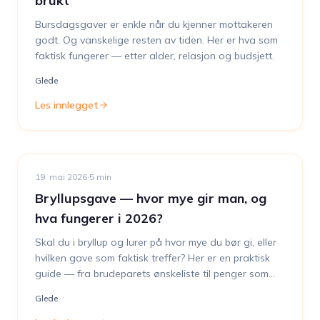
brukt
Bursdagsgaver er enkle når du kjenner mottakeren
godt. Og vanskelige resten av tiden. Her er hva som
faktisk fungerer — etter alder, relasjon og budsjett.
Glede
Les innlegget
19. mai 2026
·
5
min
Bryllupsgave — hvor mye gir man, og
hva fungerer i 2026?
Skal du i bryllup og lurer på hvor mye du bør gi, eller
hvilken gave som faktisk treffer? Her er en praktisk
guide — fra brudeparets ønskeliste til penger som
faktisk blir brukt.
Glede