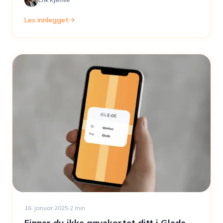
Les innlegget
16. januar 2025
·
2
min
Finner du ikke gavekortet ditt i Glede-