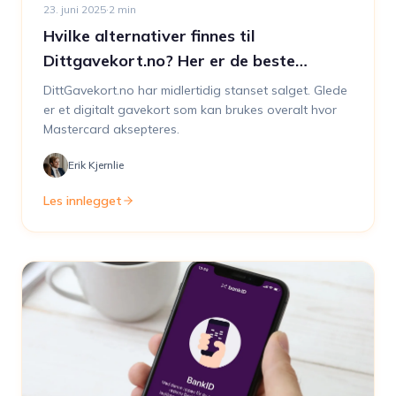
23. juni 2025
·
2
min
Hvilke alternativer finnes til
Dittgavekort.no? Her er de beste
løsningene i 2025
DittGavekort.no har midlertidig stanset salget. Glede
er et digitalt gavekort som kan brukes overalt hvor
Mastercard aksepteres.
Erik Kjernlie
Les innlegget