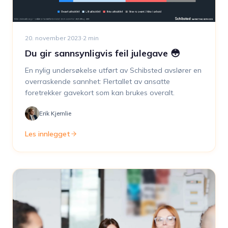
20. november 2023
·
2
min
Du gir sannsynligvis feil julegave 😳
En nylig undersøkelse utført av Schibsted avslører en
overraskende sannhet: Flertallet av ansatte
foretrekker gavekort som kan brukes overalt.
Erik Kjernlie
Les innlegget