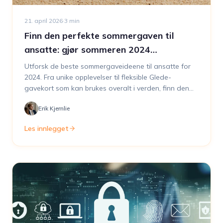
21. april 2026
·
3
min
Finn den perfekte sommergaven til
ansatte: gjør sommeren 2024
uforglemmelig
Utforsk de beste sommergaveideene til ansatte for
2024. Fra unike opplevelser til fleksible Glede-
gavekort som kan brukes overalt i verden, finn den
perfekte måten å si takk på denne sommeren
Erik Kjernlie
Les innlegget