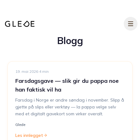
Hopp til hovedinnhold
Blogg
19. mai 2026
·
4
min
Farsdagsgave — slik gir du pappa noe
han faktisk vil ha
Farsdag i Norge er andre søndag i november. Slipp å
gjette på slips eller verktøy — la pappa velge selv
med et digitalt gavekort som virker overalt.
Glede
Les innlegget