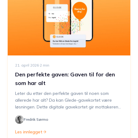
21. april 2026
·
2
min
Den perfekte gaven: Gaven til for den
som har alt
Leter du etter den perfekte gaven til noen som
allerede har alt? Da kan Glede-gavekortet være
løsningen. Dette digitale gavekortet gir mottakeren
verdensomspennende valgfrihet takket være
Fredrik Sørmo
tilknytningen til Mastercard og kan personliggjøres
med en spesiell melding eller unikt design. Så neste
Les innlegget
gang du står overfor utfordringen med å finne den