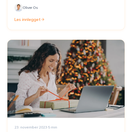
Oliver Os
Les innlegget
23. november 2023
·
5
min