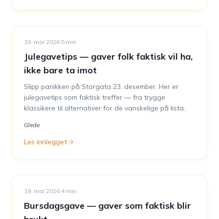
19. mai 2026
·
5
min
Julegavetips — gaver folk faktisk vil ha,
ikke bare ta imot
Slipp panikken på Storgata 23. desember. Her er
julegavetips som faktisk treffer — fra trygge
klassikere til alternativer for de vanskelige på lista.
Glede
Les innlegget
19. mai 2026
·
4
min
Bursdagsgave — gaver som faktisk blir