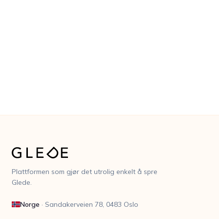
Kom i gang gratis
Book en demo
Plattformen som gjør det utrolig enkelt å spre
Glede.
Norge
·
Sandakerveien 78, 0483 Oslo