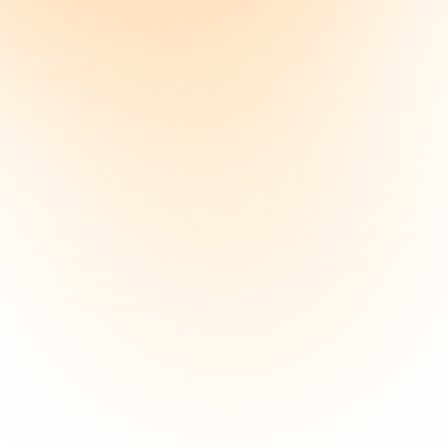
Minnesgåva, t.ex. längre anställning
Andra gränser gäller för jul- och jubileumsgåva
Skattefri gräns
15 000 kr